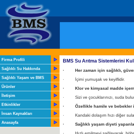
Firma Profili
BMS Su Arıtma Sistemlerini Ku
Sağlıklı Su Hakkında
· Her zaman için sağlıklı, güvenli
Sağlıklı Yaşam ve BMS
· İçimi yumuşak ve keyiflidir.
Ürünler
· Klor ve kimyasal madde içerm
İletişim
· Sizi ve çocuklarınızı, suda buluna
Etkinlikler
· Özellikle hamile ve bebekler içi
İnsan Kaynakları
· Kandaki dolaşım hızı diğer sulara 
Anasayfa
· Sağlıklı yaşam diyeti yapanlar, 
· Hızlı emilmeyi sağlayarak, böbrek