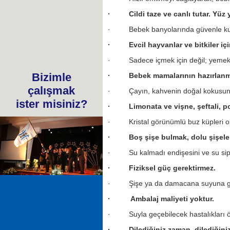
· Cildi taze ve canlı tutar. Yüz y
· Bebek banyolarında güvenle kulla
· Evcil hayvanlar ve bitkiler için 
· Sadece içmek için değil; yemekler
Bizimle
· Bebek mamalarının hazırlanması
çalışmak
· Çayın, kahvenin doğal kokusunu ve
ister misiniz?
· Limonata ve vişne, şeftali, porta
· Kristal görünümlü buz küpleri ol
· Boş şişe bulmak, dolu şişeleri
· Su kalmadı endişesini ve su sipar
· Fiziksel güç gerektirmez.
· Şişe ya da damacana suyuna göre ç
· Ambalaj maliyeti yoktur.
· Suyla geçebilecek hastalıkları ö
· Dilediğiniz zaman, dilediğiniz m