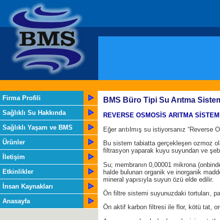
Firma Profili
BMS Büro Tipi Su Arıtma Sistem
Sağlıklı Su Hakkında
REVERSE OSMOSİS ARITMA SİSTEM
Sağlıklı Yaşam ve BMS
Eğer arıtılmış su istiyorsanız “Reverse 
Ürünler
Bu sistem tabiatta gerçekleşen ozmoz ola
filtrasyon yaparak kuyu suyundan ve şebe
İletişim
Su; membranın 0,00001 mikrona (onbindeb
Etkinlikler
halde bulunan organik ve inorganik maddeler
mineral yapısıyla suyun özü elde edilir.
İnsan Kaynakları
Ön filtre sistemi suyunuzdaki tortuları, par
Anasayfa
Ön aktif karbon filtresi ile flor, kötü tat