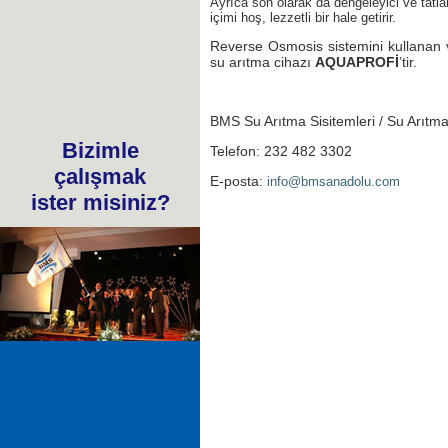
Ayrıca son olarak da dengeleyici ve tatlan
içimi hoş, lezzetli bir hale getirir.
Reverse Osmosis sistemini kullanan ve
su arıtma cihazı
AQUAPROFİ
’tir.
BMS Su Arıtma Sisitemleri / Su Arıtma
Bizimle
Telefon: 232 482 3302
çalışmak
E-posta:
info@bmsanadolu.com
ister misiniz?