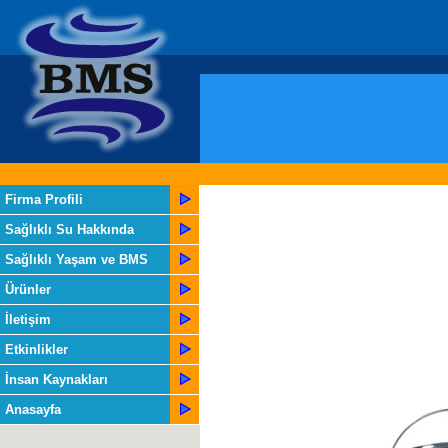
Firma Profili
Sağlıklı Su Hakkında
Sağlıklı Yaşam ve BMS
Ürünler
İletişim
Etkinlikler
İnsan Kaynakları
Anasayfa