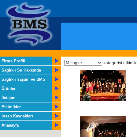
Firma Profili
kategorisi etkinlik
Sağlıklı Su Hakkında
Sağlıklı Yaşam ve BMS
Ürünler
İletişim
Etkinlikler
İnsan Kaynakları
Anasayfa