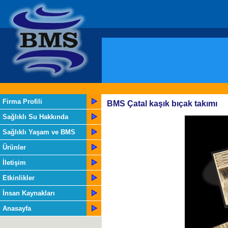
Firma Profili
BMS Çatal kaşık bıçak takımı
Sağlıklı Su Hakkında
Sağlıklı Yaşam ve BMS
Ürünler
İletişim
Etkinlikler
İnsan Kaynakları
Anasayfa